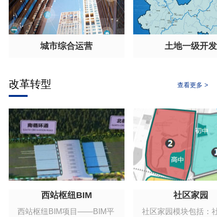
城市综合运营
土地一级开
改革转型
查看更多 >
西站枢纽BIM
社区家园
西站枢纽BIM项目——BIM平
社区家园模块包括：