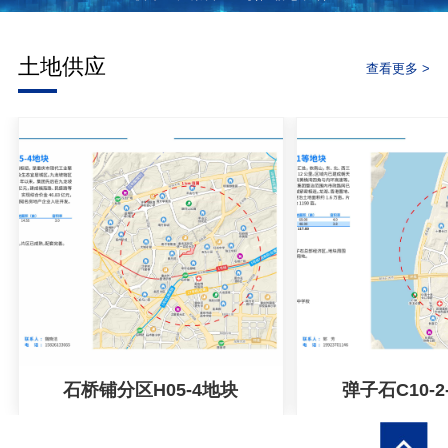
土地供应
查看更多 >
石桥铺分区H05-4地块
弹子石C10-