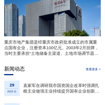
12月5日，市地产集团负责整治的市级储备土地—两江新区J08单元06街区006地块成功出让。该地块位于重庆市两江新区中部，紧邻重庆市人民医院本部，被金州大道、星光大道北沿线、肖家沟支路围合。土地面积60亩，规划性质为二类居住用地，容积率1.8，计容建面72000平方米，经过40余轮竞拍，最终成交楼面均价10722元/平方米，综合价金77200万元，溢价12.87%，由重庆邦泰博瀚房地产开发有限公司竞得。
重庆市地产集团是经重庆市政府批准成立的市属重
点国有企业，注册资本100亿元。2003年2月挂牌，
当时主要承担“土地储备主渠道、土地市场调节器、
城市建设生力军”三大职能。2016年，剥离土地储备
职能。2017年，剥离政府融资职能。2019年，进一
新闻动态
查看更多 >
步明确集团“市级储备土地一级开发主体”职能定位
和“智慧城市综合运营商”战略目标。2020年，集团代
管的市土地储备整治中心和原储备土地完成移交，
29
袁家军在调研我市国资国企改革时强调扎
主业主责调整为市级储备土地一级开发和城市重大
根主业做强主业持续提升国有企业创新力
2023-11
基础设施建设。近年来，集团立足土地整治、工程
竞争力
建设“双核”，培育综合地产、公共服务、数智科技、
股权投资“四驱”产业，扎实推进市场化转型。自成立