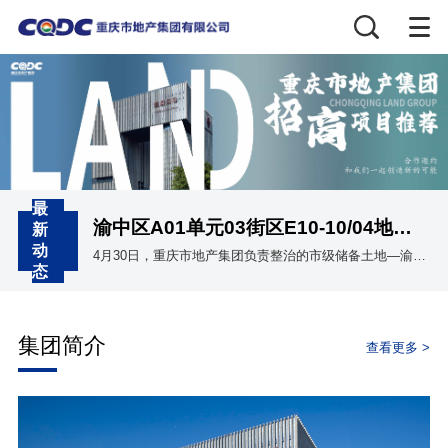
最
渝中区A01单元03街区E10-10/04地块成功出让。
新
动
4月30日，重庆市地产集团负责整治的市级储备土地—渝中区A01单元03街区E10-10/04地块成功出让。该地块位于渝中区大坪长江二路，临近英利大融城商圈。该土地面积15.08亩，规划性质为二类居住用地，容积率2.2，计容建面22117.63平方米，最终成交楼单9088元/平方米，综合价金20100万元，由重庆山昇房地产开发有限公司竞得。
态
巴南区I01单元03街区B-14-1-3地块（部分）成功出让
2月12日，市地产集团负责整治的市级储备土地—巴南区I01单元03街区B-14-1-3地块（部分）成功出让。该地块位于巴南区马王坪正街10号，紧邻李家沱长江大桥，与九龙半岛隔江相望，坐拥良好江景视野。地块面积159亩，规划性质为新型产业用地，容积率≥0.6，最终成交亩均64.5万元/亩，综合价金10251.56万元，由重庆市城南建设投资有限公司竞得。
两江新区J07单元01街区004地块成功出让
集团简介
查看更多 >
12月29日，市地产集团负责整治的市级储备土地—两江新区J07单元01街区004地块成功出让。该地块位于两江新区园博园片区，片区规划以居住功能为主导，配套布局教育、商业及社区服务设施。出让土地面积72.69亩，规划性质为二类居住用地，容积率1.5，计容建面72691.5平方米，最终成交楼面均价8000元/平方米，综合价金58154万元，由招商局地产（南京）有限公司和重庆康田置业（集团）有限公司联合竞得。
两江新区C02单元01街区001地块成功出让
12月12日，市地产集团负责整治的市级储备土地—两江新区C02单元01街区001地块成功出让。该地块位于重庆市两江新区观音桥街道，周边配套完善，南侧为徐悲鸿中学，紧邻金源路。该土地面积26.81亩，规划性质为二类居住用地，容积率2.2，计容建面39322平方米，最终成交楼面均价8805元/平方米，综合价金34622万元，由保利（重庆）投资实业有限公司竞得。
两江新区J08单元06街区006地块成功出让