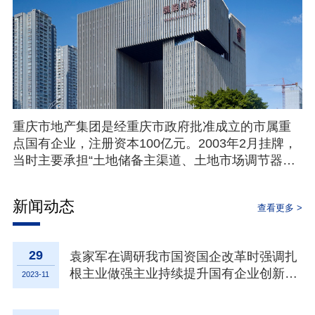
12月5日，市地产集团负责整治的市级储备土地—两江新区J08单元06街区006地块成功出让。该地块位于重庆市两江新区中部，紧邻重庆市人民医院本部，被金州大道、星光大道北沿线、肖家沟支路围合。土地面积60亩，规划性质为二类居住用地，容积率1.8，计容建面72000平方米，经过40余轮竞拍，最终成交楼面均价10722元/平方米，综合价金77200万元，溢价12.87%，由重庆邦泰博瀚房地产开发有限公司竞得。
重庆市地产集团是经重庆市政府批准成立的市属重
点国有企业，注册资本100亿元。2003年2月挂牌，
当时主要承担“土地储备主渠道、土地市场调节器、
城市建设生力军”三大职能。2016年，剥离土地储备
职能。2017年，剥离政府融资职能。2019年，进一
新闻动态
查看更多 >
步明确集团“市级储备土地一级开发主体”职能定位
和“智慧城市综合运营商”战略目标。2020年，集团代
管的市土地储备整治中心和原储备土地完成移交，
29
袁家军在调研我市国资国企改革时强调扎
主业主责调整为市级储备土地一级开发和城市重大
根主业做强主业持续提升国有企业创新力
2023-11
基础设施建设。近年来，集团立足土地整治、工程
竞争力
建设“双核”，培育综合地产、公共服务、数智科技、
股权投资“四驱”产业，扎实推进市场化转型。自成立